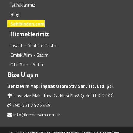
İştiraklarımız
Blog
Sahibinden.com
Hizmetlerimiz
İnşaat - Anahtar Teslim
Emlak Alım - Satım
Oto Alım - Satım
Bize Ulaşın
Denizevim Yapı İnşaat Otomotiv San. Tic. Ltd. Şti.
Havuzlar Mah. Tuna Caddesi No:2 Çorlu TEKİRDAĞ
+90 551 247 2489
info@denizevim.com.tr
© 2020 Denizevim Yapı İnşaat Otomotiv Sanayi ve Ticaret Tüm