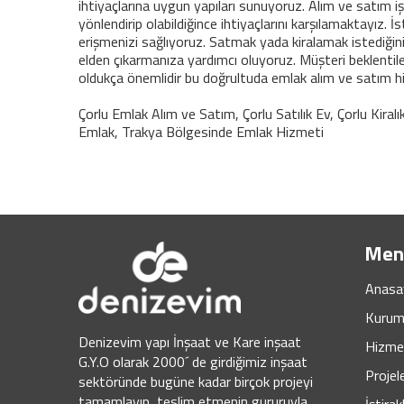
ihtiyaçlarına uygun yapıları sunuyoruz. Alım ve satım iş
yönlendirip olabildiğince ihtiyaçlarını karşılamaktayız. 
erişmenizi sağlıyoruz. Satmak yada kiralamak istediğin
elden çıkarmanıza yardımcı oluyoruz. Müşteri beklentileri
oldukça önemlidir bu doğrultuda emlak alım ve satım 
Çorlu Emlak Alım ve Satım, Çorlu Satılık Ev, Çorlu Kiral
Emlak, Trakya Bölgesinde Emlak Hizmeti
Men
Anasa
Kurum
Denizevim yapı İnşaat ve Kare inşaat
Hizmet
G.Y.O olarak 2000´ de girdiğimiz inşaat
Projel
sektöründe bugüne kadar birçok projeyi
tamamlayıp, teslim etmenin gururuyla