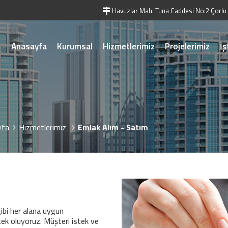
Havuzlar Mah. Tuna Caddesi No:2 Çorl
Anasayfa
Kurumsal
Hizmetlerimiz
Projelerimiz
İş
yfa
Hizmetlerimiz
Emlak Alım - Satım
 gibi her alana uygun
k oluyoruz. Müşteri istek ve