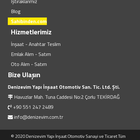
İştiraklarımız
Blog
Sahibinden.com
Hizmetlerimiz
İnşaat - Anahtar Teslim
Emlak Alım - Satım
Oto Alım - Satım
Bize Ulaşın
Denizevim Yapı İnşaat Otomotiv San. Tic. Ltd. Şti.
Havuzlar Mah. Tuna Caddesi No:2 Çorlu TEKİRDAĞ
+90 551 247 2489
info@denizevim.com.tr
© 2020 Denizevim Yapı İnşaat Otomotiv Sanayi ve Ticaret Tüm